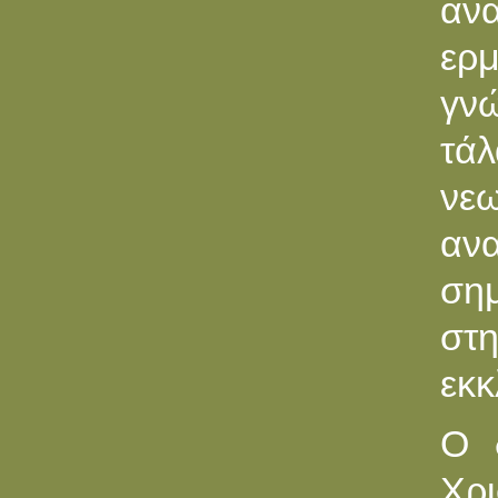
αν
ερμ
γν
τά
νεω
αν
σημ
στ
εκκ
O 
Χρι