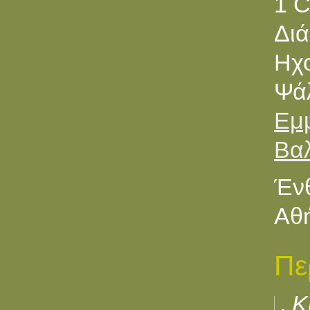
1 C
Διά
Ηχ
Ψά
Εμ
Βα
Ένθ
Αθή
Πε
Κ