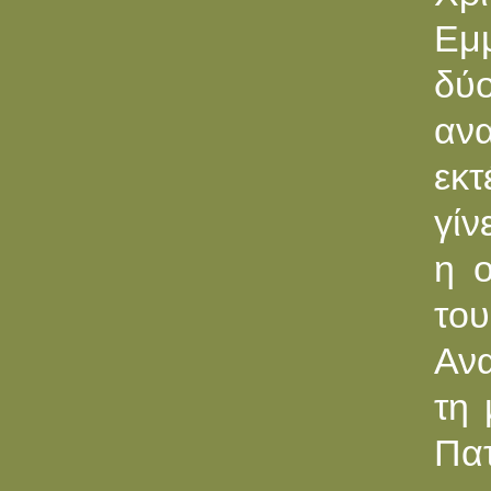
Εμμ
δύ
ανα
εκ
γίν
η ο
του
Ανα
τη 
Πα