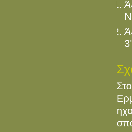
Ά
Ν
Ά
3
Σχ
Στ
Ερ
ηχ
σπο