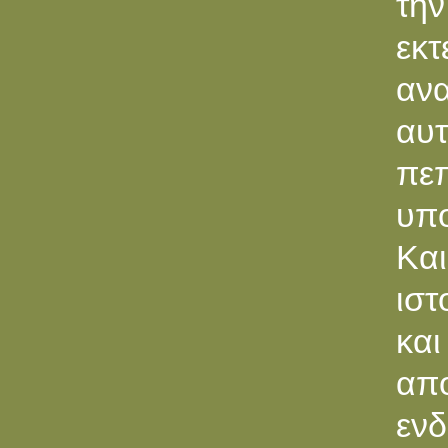
την
εκ
αν
αυτ
πε
υπο
Κα
ιστ
κα
απο
εν