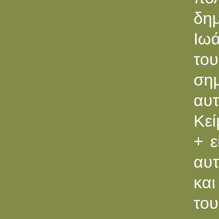
δη
Ιωά
του
σημ
αυτ
Κεί
+ ε
αυτ
και
το