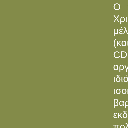
O 
Χρι
μέ
(κα
CD
αρ
ιδι
ισ
βα
εκδ
πο