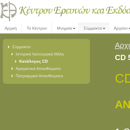
Αρχική
Το Κέντρον
Μνημεία
Σύμμεικτα
Αρχείον
Αρχ
Σύμμεικτα
Ιστορικά Λειτουργικά Μέλη
CD 
Κατάλογος CD
Αγιορειτικά Απανθίσματα
CD
Πατριαρχικά Απανθίσματα
ΑΝ