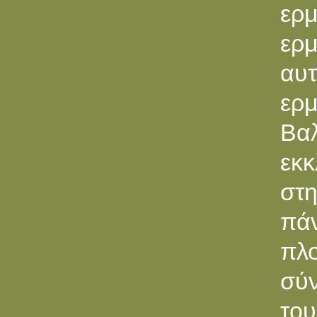
ερ
ερ
αυ
ερ
Βα
εκ
στη
πάν
πλο
σύν
το