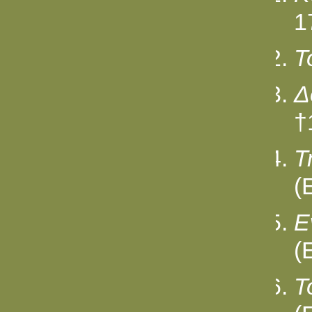
1
Τ
Δ
†
Τ
(
Ε
(
Τ