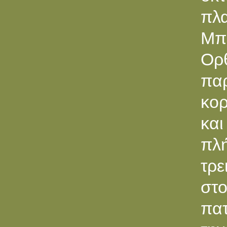
πλα
Μπε
Oρ
πα
κορ
κα
πλ
τρε
στο
πα