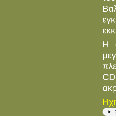
Βα
εγκ
εκκ
Η 
μεγ
πλε
CD
ακρ
Ηχη