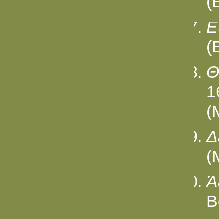
(
Ε
(
Θ
1
(
Δ
(
Ά
Β