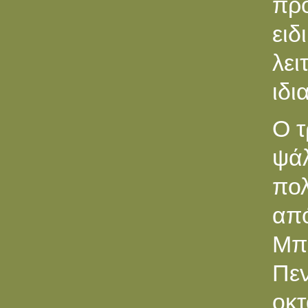
πρ
ει
λε
ιδι
O τ
ψάλ
πολ
απ
Μπε
Πε
οκτ