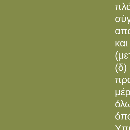
πλά
σύγ
απο
και
(με
(δ
πρ
μέ
όλω
όπ
Υπ