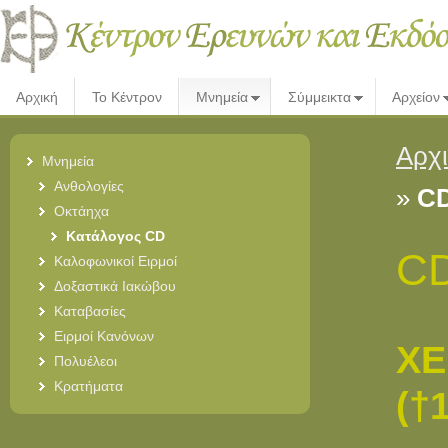
Αρχική
Το Κέντρον
Μνημεία
Σύμμεικτα
Αρχείον
Αρχ
Μνημεία
Ανθολογίες
»
CD
Οκτάηχα
Κατάλογος CD
CD
Καλοφωνικοί Ειρμοί
Δοξαστικά Ιακώβου
Καταβασίες
Ειρμοί Κανόνων
ΧΕ
Πολυέλεοι
Κρατήματα
(
†