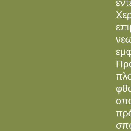
έν
Χε
επ
νεω
εμφ
Πρό
πλ
φθο
οπο
πρ
σπ