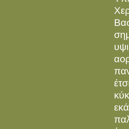
Χε
Βασ
σημ
υψι
αο
παν
έτσ
κύκ
εκά
παλ