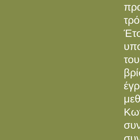
πρα
τρό
Έτσ
υπο
του
βρί
έγ
με
Κω
συν
συ