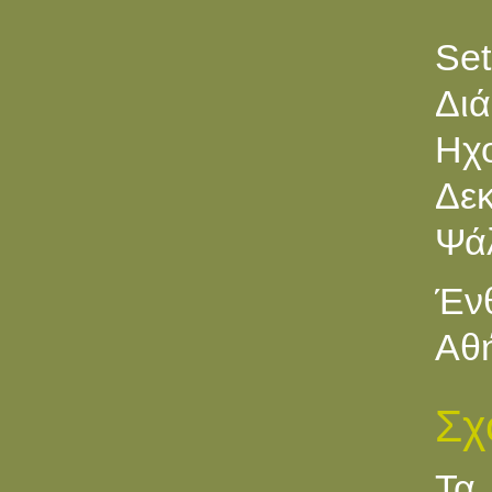
Set
Διά
Ηχ
Δεκ
Ψά
Ένθ
Αθή
Σχ
Τα