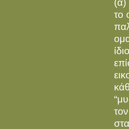
(α)
το 
παλ
ομα
ίδι
επ
εικ
κά
“μυ
το
στα