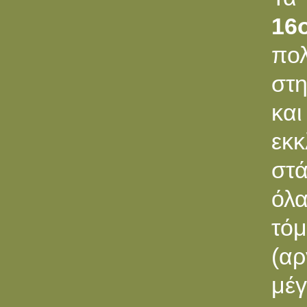
16
πολ
στη
κα
εκκ
στά
όλ
τόμ
(αρ
μέγ