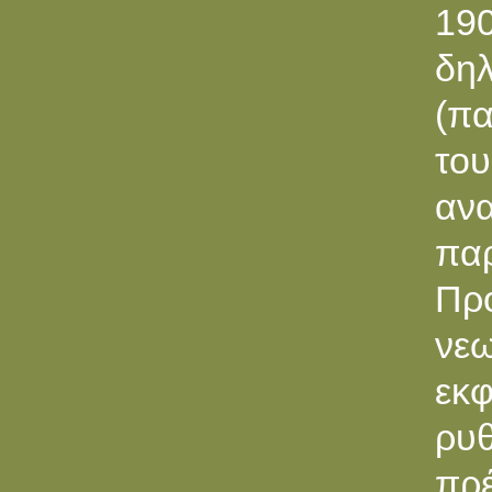
190
δη
(πα
του
αν
πα
Πρ
νεω
εκφ
ρυθ
πρέ