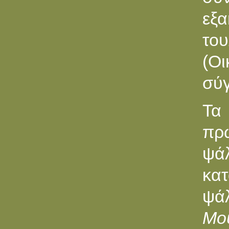
εξ
το
(Oι
σύγ
Τα
πρ
ψάλ
κα
ψά
Μο