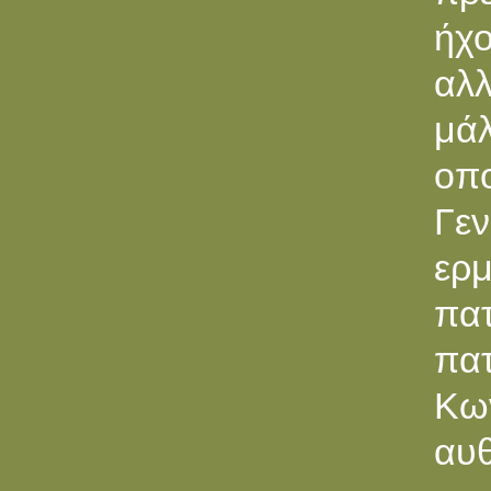
ήχο
αλλ
μάλ
οπο
Γε
ερ
πα
πα
Κων
αυ