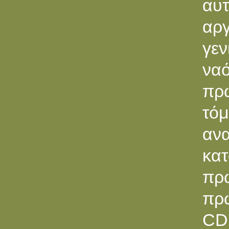
αυτ
αρ
γεν
ναό
πρω
τό
ανα
κα
πρ
πρω
CD 