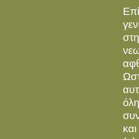
Επ
γεν
στ
νεω
αφ
Ωσ
αυτ
όλη
συν
και