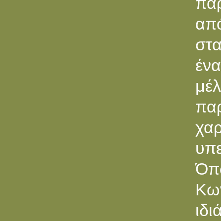
πα
από
στα
ένα
μέλ
πα
χα
υπε
Όπ
Κω
ιδ