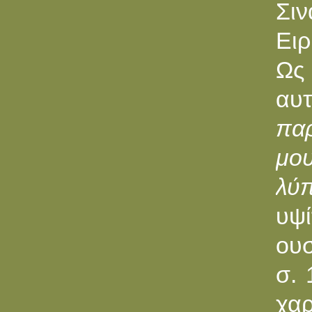
Σι
Ειρ
Ως
αυ
πα
μου
λύπ
υψ
ουσ
σ. 
χα