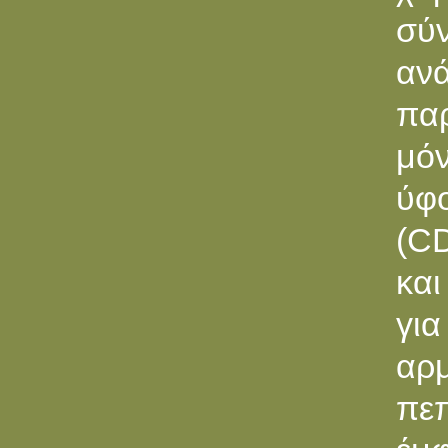
σύ
αν
παρ
μόν
ύφ
(CD
κα
γι
αρμ
πε