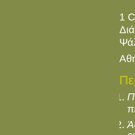
1 
Διά
Ψά
Αθή
Πε
Π
π
Ά