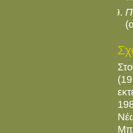
Π
(
Σχ
Στ
(1
εκ
198
Νέω
Μπε