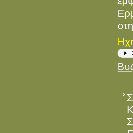
έμφ
Ερμ
στη
Ηχη
Βυζ
Σ
Κ
Σ