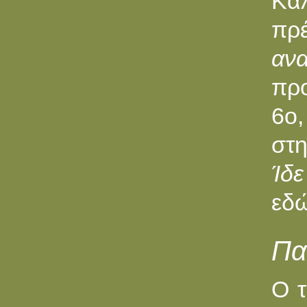
Καλ
πρ
ανα
προ
6o,
στη
Ίδε
εδώ
Πα
Ο τ