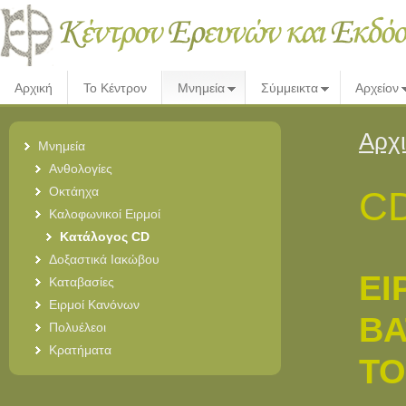
Αρχική
Το Κέντρον
Μνημεία
Σύμμεικτα
Αρχείον
Αρχ
Μνημεία
Ανθολογίες
Οκτάηχα
CD
Καλοφωνικοί Ειρμοί
Κατάλογος CD
Δοξαστικά Ιακώβου
ΕΙ
Καταβασίες
Ειρμοί Κανόνων
ΒΑ
Πολυέλεοι
Κρατήματα
ΤΟ