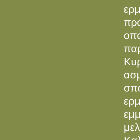
ερ
πρ
οπο
παρ
Κυ
ασμ
σπ
ερ
εμ
μελ