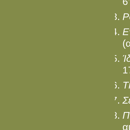
6
P
E
(
Ί
1
T
Σ
Π
αι