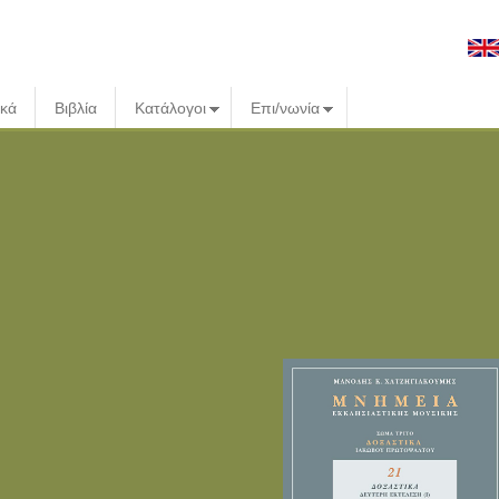
ικά
Βιβλία
Κατάλογοι
Επι/νωνία