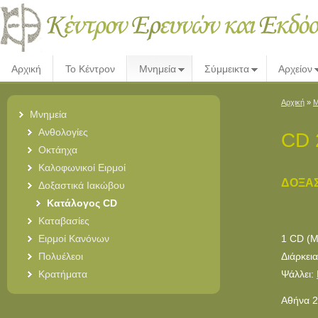
Αρχική
Το Κέντρον
Μνημεία
Σύμμεικτα
Αρχείον
Αρχική
»
Μ
Μνημεία
Ανθολογίες
CD 
Οκτάηχα
Καλοφωνικοί Ειρμοί
ΔΟΞΑΣ
Δοξαστικά Ιακώβου
Κατάλογος CD
Καταβασίες
Ειρμοί Κανόνων
1 CD (Μ
Πολυέλεοι
Διάρκεια
Κρατήματα
Ψάλλει:
Αθήνα 2