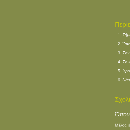
Περι
Σήμε
Όπο
Tον
Tο κ
Iερ
Nάμ
Σχολ
Όπου 
Μέλος έ