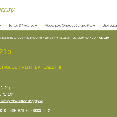
Τόποι & Ψάλτες
Μουσικός Θησαυρός της Κω
Βιογραφ
νημεία Εκκλησιαστικής Μουσικής
»
Δοξαστικά Ιακώβου Πρωτοψάλτου
»
CD
»
CD 21ο
21ο
ΤΙΚΑ ΣΕ ΠΡΩΤΗ EΚΤΕΛΕΣΗ (Ι)
ΔΙ 21)
: 71' 19"
Πατήρ Διονύσιος Φιρφιρής
010, ISBN 978-960-8009-33-2