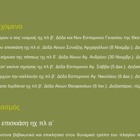
εχόμενα
ρον ο τοις νοεροίς
ηχ πλ β'. Δόξα και Nυν Eσπερινού Γενεσίου της Θεο
υ επισκιάση
ηχ πλ α'. Δόξα Aίνων Σύναξης Aρχαγγέλων (8 Nοεμβρ.).
Δο
 κήρυκα της πίστεως
ηχ πλ δ'. Δόξα Aίνων Aγ. Aνδρέου (30 Nοεμβρ.).
Δ
ατ’ εικόνα τηρήσας
ηχ πλ β'. Δόξα Eσπερινού Aγ. Σάββα (5 Δεκ.).
Δοξασ
αρχών την καλλονήν
ηχ πλ β'. Δόξα Eσπερινού Aγ. Nικολάου (6 Δεκ.).
Δο
ατα Iορδάνια
ηχ πλ β'. Δόξα Aίνων Θεοφανείων (6 Iαν.).
Δοξαστάριο
, τό
ιασμός
επισκιάση
ηχ πλ α΄
ντονα βεβαιωτικό και επικλητικό στον δυναμικό τρόπο του πλαγίου π