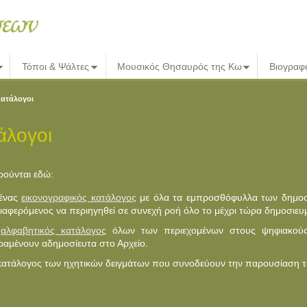
Τόποι & Ψάλτες
Μουσικός Θησαυρός της Κω
Βιογραφ
ατάλογοι
άλογοι
ούνται εδώ:
 ένας
εικονογραφικός κατάλογος
με όλα τα εμπροσθόφυλλα των δημοσι
ιαφερόμενος να περιηγηθεί σε συνεχή ροή όλο το μέχρι τώρα δημοσιευ
)
αλφαβητικός κατάλογος
όλων των περιεχομένων στους ψηφιακούς
αμένουν αδημοσίευτα στο Αρχείο.
κατάλογος των ηχητικών δειγμάτων που συνοδεύουν την παρουσίαση τ