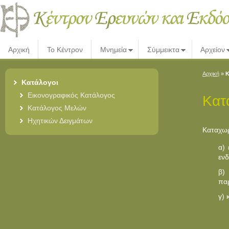
Αρχική
Το Κέντρον
Μνημεία
Σύμμεικτα
Αρχείον
Αρχική
»
Κ
Κατάλογοι
Εικονογραφικός Κατάλογος
Κατ
Κατάλογος Μελών
Ηχητικών Δειγμάτων
Καταχωρ
α)
ενδ
β
παρ
γ) 