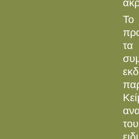
ακρ
Το 
πρ
τα
συμ
εκδ
παρ
Κε
ανα
του
ειδ