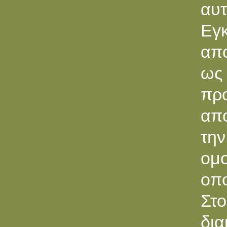
αυ
Εγ
απο
ως
πρ
απο
την
ομ
οπο
Στ
δι