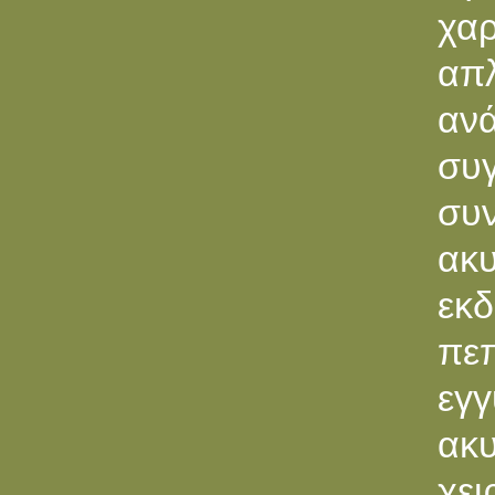
χαρ
απ
αν
συγ
συ
ακ
εκ
πεπ
εγγ
ακ
χε