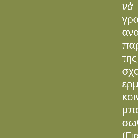
νὰ
γρα
αν
παρ
της
σχ
ερμ
κο
μπο
σωθ
(Γι