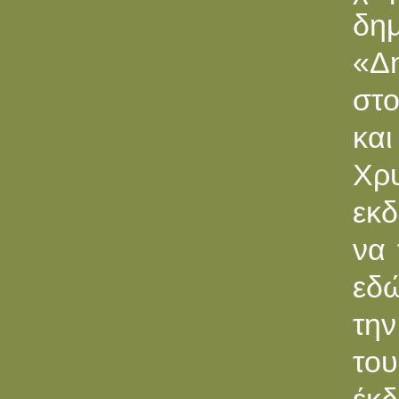
δημ
«Δη
στο
και
Χρυ
εκδ
να 
εδώ
την
του