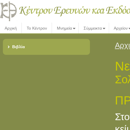
Αρχική
Το Κέντρον
Μνημεία
Σύμμεικτα
Αρχείον
Αρχ
Βιβλία
Νε
Σο
Π
Στο
κεί