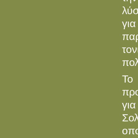
λύσ
γι
παρ
τον
πολ
Το 
πρ
γι
Σο
οπ