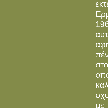
εκτ
Ερ
196
αυ
αφη
πέν
στ
οπ
κα
σχο
με