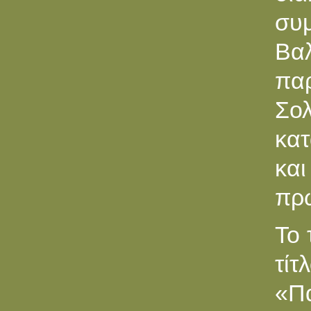
συ
Βα
πα
Σολ
κατ
κα
πρώ
Το 
τίτ
«Π