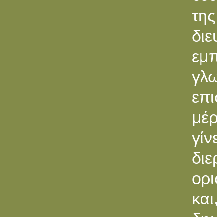
της
διε
εμπ
γλ
επι
μέ
γίν
διε
ορι
κα