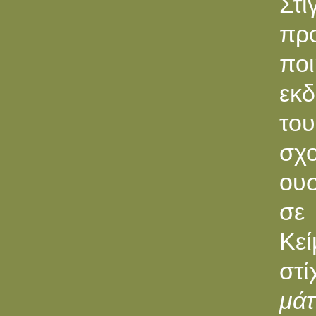
Στ
πρ
ποι
εκ
το
σχ
ουσ
σε
Κεί
στί
μάτ