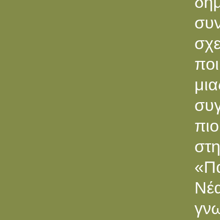
δημ
συν
σχε
πο
μι
συγ
πιο
στ
«Π
Νέ
γν