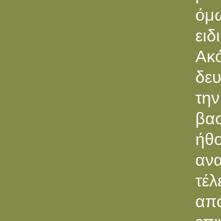
όμ
ειδ
Ακό
δευ
την
βα
ήθ
ανα
τέ
από