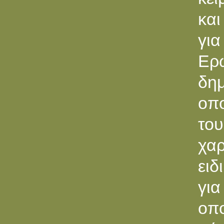
και
γι
Ερ
δη
οπο
του
χαρ
ειδ
για
οπ