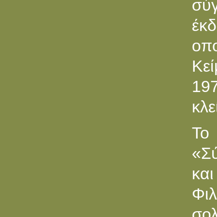
σύγ
έκ
οπ
Κεί
197
κλε
Το
«Σ
κα
Φιλ
σολ