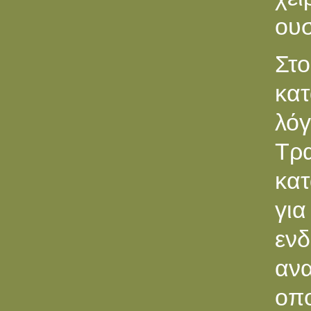
ουσ
Στο
κατ
λό
Τρ
κατ
για
ενδ
αν
οπο