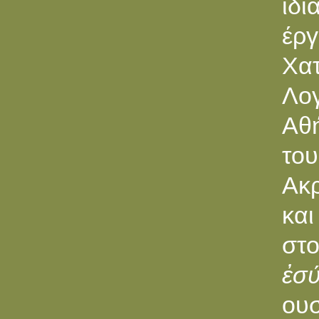
ιδι
έργ
Χατ
Λογ
Αθή
του
Ακρ
και
στ
ἐσύ
ουσ