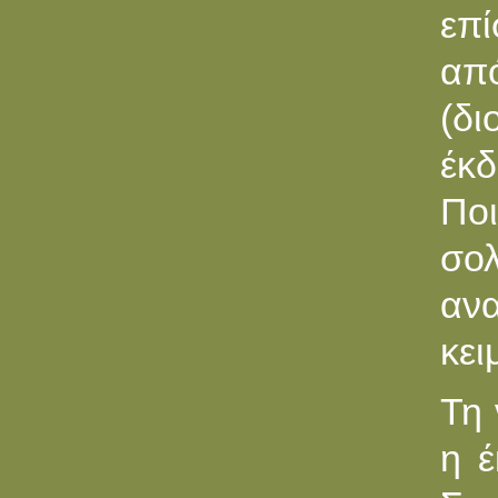
επί
απ
(δι
έκ
Ποι
σο
ανα
κει
Τη 
η έ