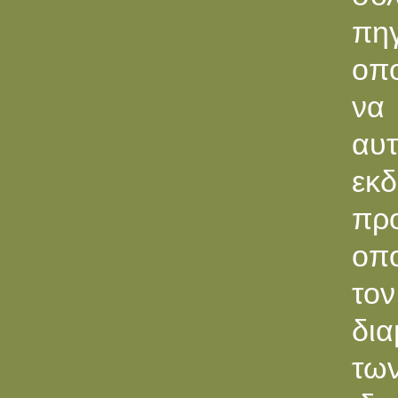
πηγ
οπο
να
αυτ
εκ
προ
οπο
τον
δια
τω