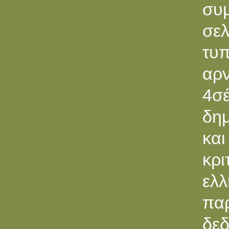
συμ
σελ
τυπ
αρ
4σ
δημ
και
κρι
ελλ
παρ
δεδ