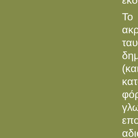
έκδ
Το
ακρ
τα
δη
(κ
κα
φό
γλ
επ
αδι