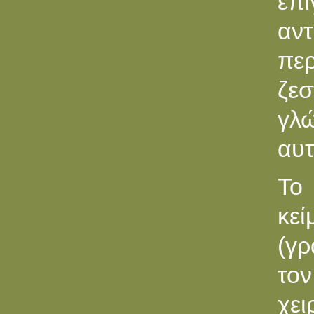
επ
αντ
περ
ζε
γλ
αυτ
Το
κεί
(γρ
το
χε