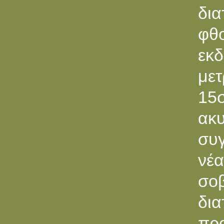
δια
φθ
εκ
με
15σ
ακ
συγ
νέ
σοβ
δι
πρ