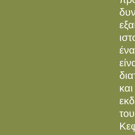
δυν
εξ
ιστ
ένα
είν
δια
και
εκ
του
Κε