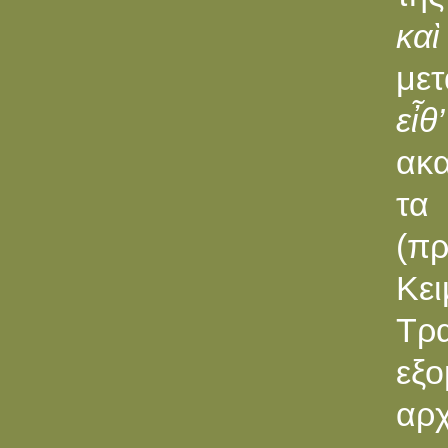
κα
μετ
εἶ
ακ
τα
(π
Κε
Τρ
εξ
αρ