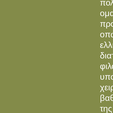
πολ
ομ
πρ
οπω
ελ
δια
φι
υπ
χει
βαθ
της