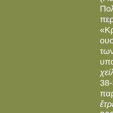
Πο
πε
«Κρ
ου
τω
υπ
χεί
38-
πα
ἔτρ