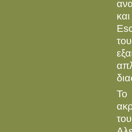
ανα
και
Esc
του
εξα
απ
δια
Το 
ακρ
το
Αλε