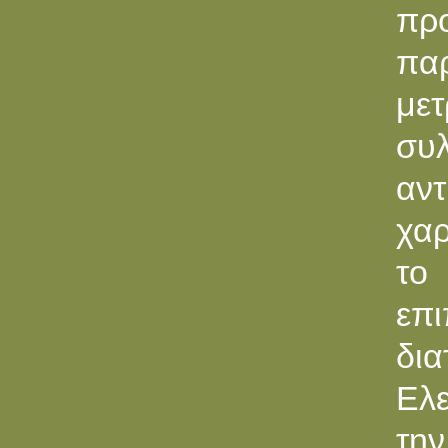
πρ
πα
με
συ
αντ
χα
το
επι
δι
Ελ
την