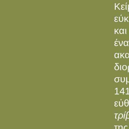
Κεί
εύκ
και
ένα
ακ
δι
συ
14
εὐ
τρί
της