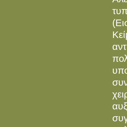
τυ
(Ει
Κε
αντ
πολ
υπ
συ
χε
αυ
συγ