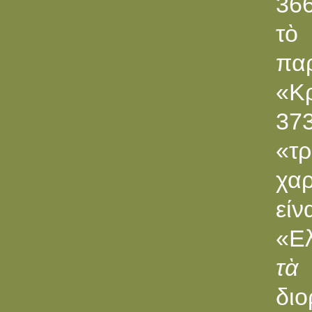
366
τὸ
πα
«Κ
37
«τ
χαρ
εί
«Ε
τὰ 
δι