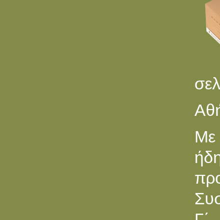
σελ
Αθή
Με 
ήδ
πρ
Συσ
Γ΄