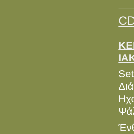
CD
ΚΕ
ΙΑ
Set
Διά
Ηχο
Ψά
Ένθ