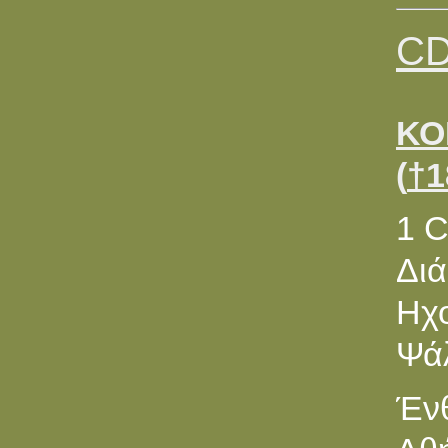
CD
ΚΟ
(
†
1
1 
Διά
Ηχ
Ψά
Ένθ