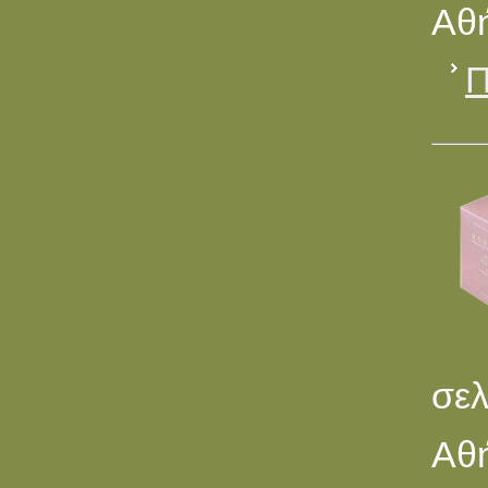
Αθή
Π
σελ
Αθή