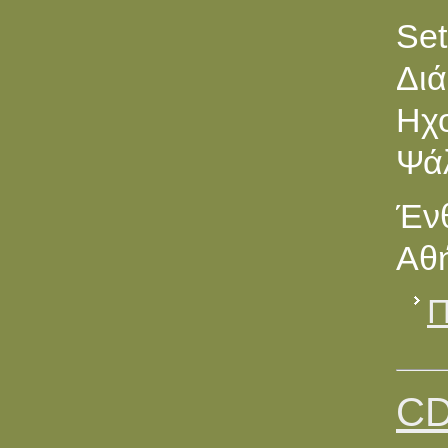
Set
Διά
Ηχο
Ψάλ
Ένθ
Αθή
Π
CD