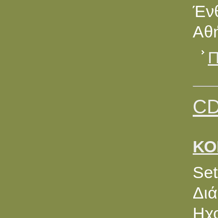
Ένθ
Αθή
Π
CD
ΚΟ
Set
Διά
Ηχ