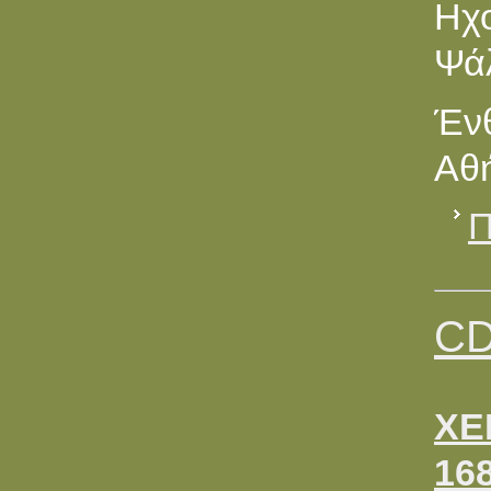
Ηχ
Ψά
Ένθ
Αθή
Π
CD
ΧΕ
168