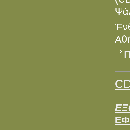
Ψά
Ένθ
Αθή
Π
CD
ΕΞ
ΕΦ