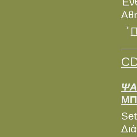
Ένθ
Αθή
Π
CD
ΨΑ
ΜΠ
Set
Διά