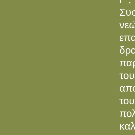
Συ
νε
επ
δρ
παρ
του
απ
το
πολ
καλ