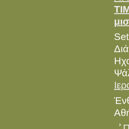
ΤΙ
μισ
Set
Διά
Ηχο
Ψά
Ιε
Ένθ
Αθή
Π