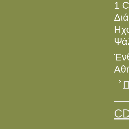
1 
Διά
Ηχ
Ψά
Ένθ
Αθή
Π
CD