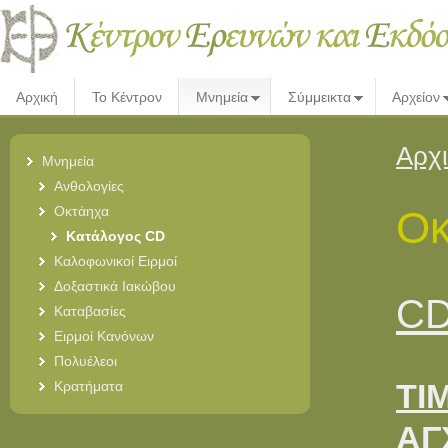
Αρχική
Το Κέντρον
Μνημεία
Σύμμεικτα
Αρχείον
Αρχ
Μνημεία
Ανθολογίες
Οκτάηχα
Οκ
Κατάλογος CD
Καλοφωνικοί Ειρμοί
Δοξαστικά Ιακώβου
CD
Καταβασίες
Ειρμοί Κανόνων
Πολυέλεοι
Κρατήματα
ΤΙ
ΑΓΧ