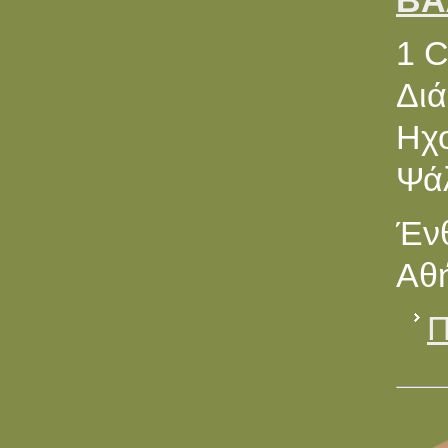
ΒΑ
1 
Διά
Ηχ
Ψά
Ένθ
Αθή
Π