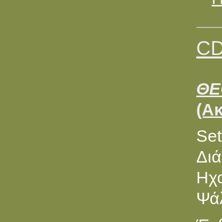
CD
ΘΕ
(Ακ
Set
Διάρ
Ηχο
Ψά