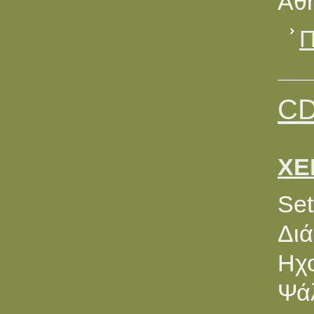
Αθή
Π
CD
ΧΕ
Set
Διά
Ηχο
Ψά