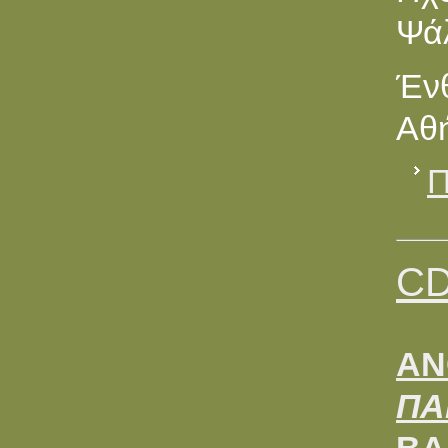
Ψά
Ένθ
Αθή
Π
CD
AΝ
ΠΑ