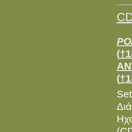
CD
ΡΟ
(
†
1
ΑΝ
(
†
1
Set
Διά
Ηχο
(CD