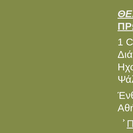
ΘΕ
ΠΡ
1 
Διά
Ηχο
Ψά
Ένθ
Αθή
Π