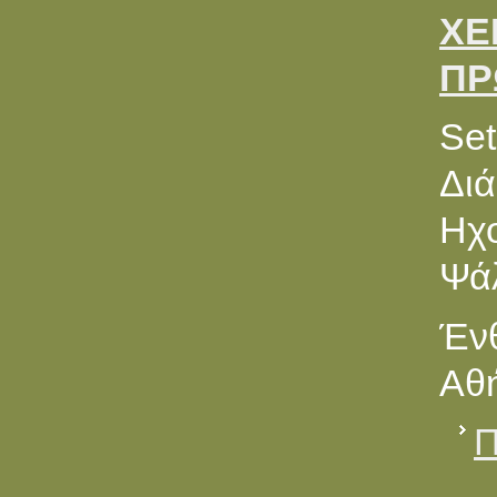
ΧΕ
ΠΡ
Set
Διά
Ηχ
Ψά
Ένθ
Αθή
Π