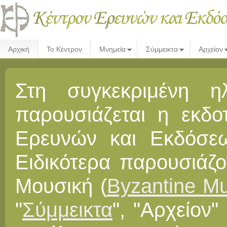
Αρχική
Το Κέντρον
Μνημεία
Σύμμεικτα
Αρχείον
Στη συγκεκριμένη ηλ
παρουσιάζεται η εκδο
Ερευνών και Εκδόσεω
Ειδικότερα παρουσιάζο
Μουσική (
Byzantine Mu
"
Σύμμεικτα
", "Αρχείον