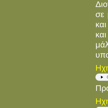
Διο
σε 
και
και
μά
υπο
Ηχη
Πρ
Ηχη