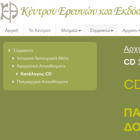
Αρχική
Το Κέντρον
Μνημεία
Σύμμεικτα
Αρχείον
Αρχ
Σύμμεικτα
Ιστορικά Λειτουργικά Μέλη
CD 
Αγιορειτικά Απανθίσματα
Κατάλογος CD
CD
Πατριαρχικά Απανθίσματα
ΠΑ
ΔΟ