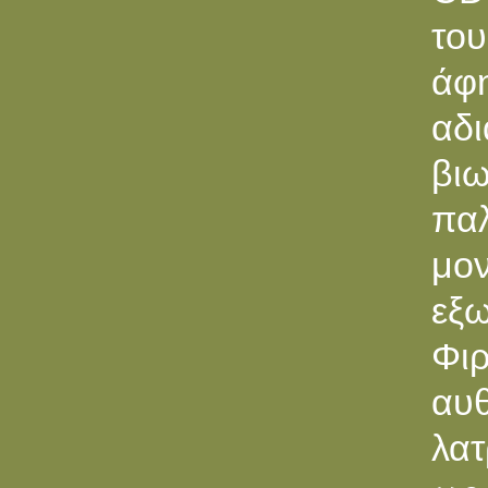
το
άφ
αδ
βιω
πα
μο
εξ
Φιρ
αυθ
λατ