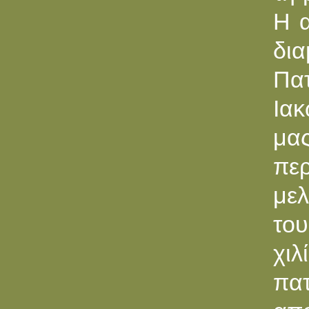
Η α
δι
Πα
Ιακ
μας
περ
μελ
του
χιλ
πα