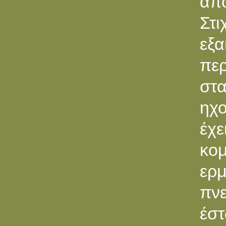
απ
Στ
εξα
περ
στ
ηχ
έχε
κομ
ερμ
πνε
έστ