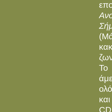
επ
Αν
Σήμ
(Μά
κακ
ζων
To
άμ
ολό
και
CD 