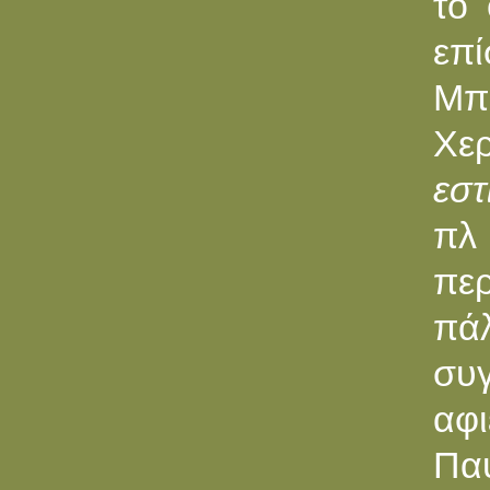
το
επ
Μπ
Χε
εστ
πλ 
περ
πά
συγ
αφ
Παύ