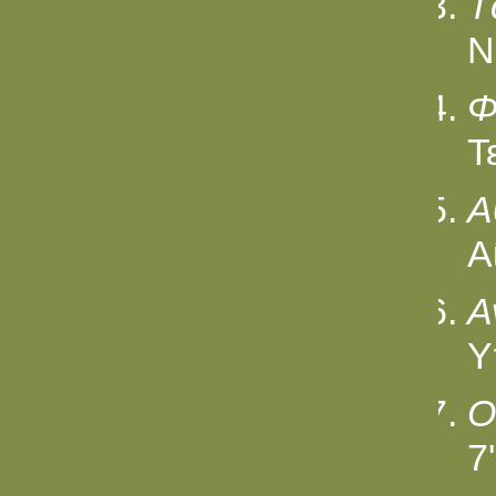
Τ
Ν
Φ
Τ
Α
Α
Α
Υ
O
7'