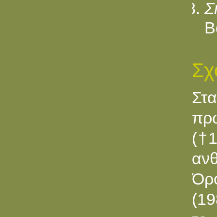
Σ
Β
Σχ
Στ
πρ
(
†
1
ανθ
Όρο
(19