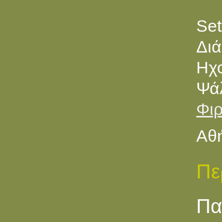
Set
Διά
Ηχ
Ψά
Φιρ
Αθή
Πε
Πα