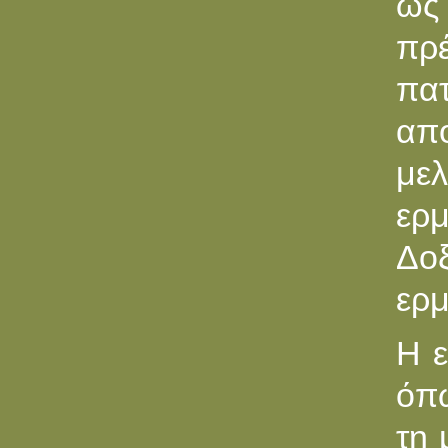
ως
πρέ
πα
απο
μελ
ερμ
Δο
ερμ
Η ε
όπω
τη 