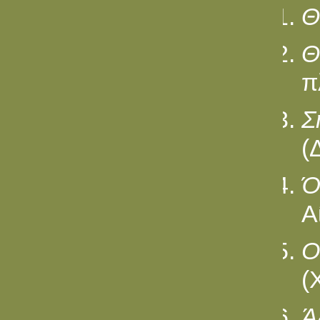
Θ
Θ
πλ
Σ
(
Ό
Α
O
(
Ά