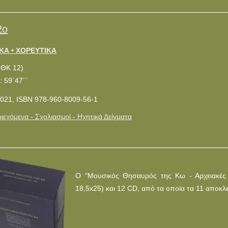
2ο
ΚΑ • ΧΟΡΕΥΤΙΚΑ
ΜΘΚ 12)
: 59´47´´
021, ISBN 978-960-8009-56-1
ιεχόμενα - Σχολιασμοί - Ηχητικά Δείγματα
Ο "Μουσικός Θησαυρός της Κω - Αρχειακές Η
18,5x25) και 12 CD, από τα οποία τα 11 αποκλε