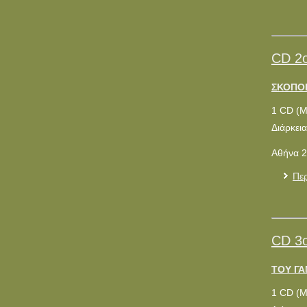
CD 2
ΣΚΟΠΟΙ 
1 CD (
Διάρκεια
Αθήνα 2
Περ
CD 3
ΤΟΥ ΓΑ
1 CD (