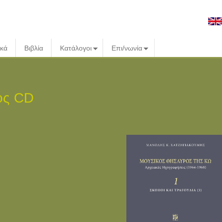
ικά
Βιβλία
Κατάλογοι
Επι/νωνία
ος CD