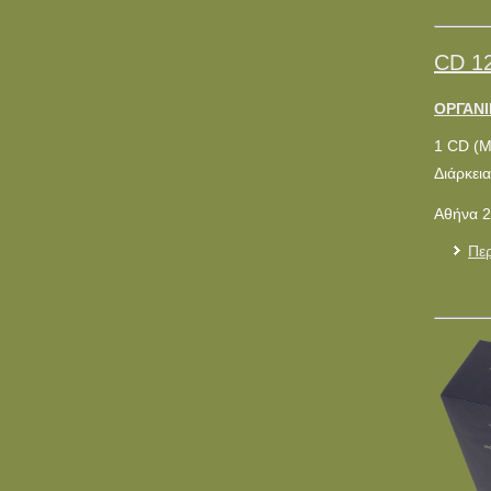
CD 1
ΟΡΓΑΝΙ
1 CD (
Διάρκεια
Αθήνα 2
Περ