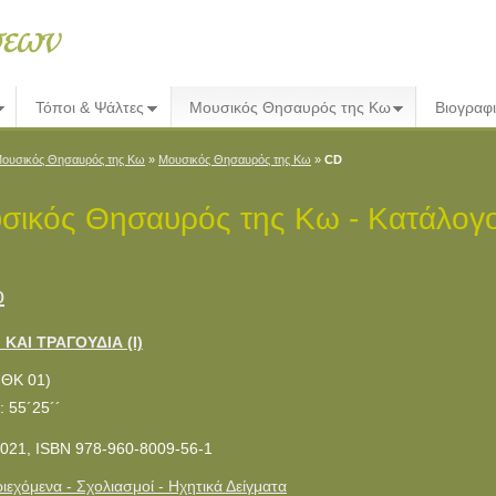
Τόποι & Ψάλτες
Μουσικός Θησαυρός της Κω
Βιογραφ
ουσικός Θησαυρός της Κω
»
Μουσικός Θησαυρός της Κω
»
CD
σικός Θησαυρός της Κω - Κατάλογ
ο
 ΚΑΙ ΤΡΑΓΟΥΔΙΑ (Ι)
ΜΘΚ 01)
: 55´25´´
021, ISBN 978-960-8009-56-1
ιεχόμενα - Σχολιασμοί - Ηχητικά Δείγματα