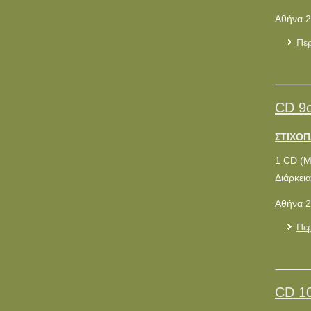
Αθήνα 2
Περ
CD 9
ΣΤΙΧΟΠ
1 CD (
Διάρκεια
Αθήνα 2
Περ
CD 1