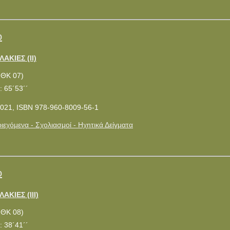
ο
ΑΚΙΕΣ (ΙΙ)
ΜΘΚ 07)
: 65´53´´
021, ISBN 978-960-8009-56-1
ιεχόμενα - Σχολιασμοί - Ηχητικά Δείγματα
ο
ΑΚΙΕΣ (ΙΙΙ)
ΜΘΚ 08)
: 38´41´´