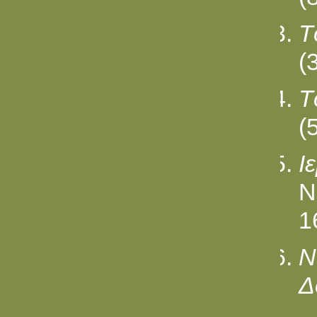
T
(
T
(
I
N
16
N
Δ