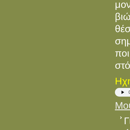
μο
βι
θέ
σημ
ποι
στό
Ηχη
Μου
Γ