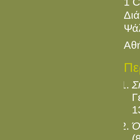
1 C
Διά
Ψά
Αθή
Πε
Σ
Γ
1
Ό
(