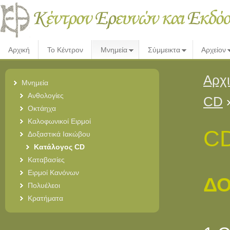
Αρχική
Το Κέντρον
Μνημεία
Σύμμεικτα
Αρχείον
Αρχ
Μνημεία
Ανθολογίες
CD
Οκτάηχα
Καλοφωνικοί Ειρμοί
CD
Δοξαστικά Ιακώβου
Κατάλογος CD
Καταβασίες
Ειρμοί Κανόνων
ΔΟ
Πολυέλεοι
Κρατήματα