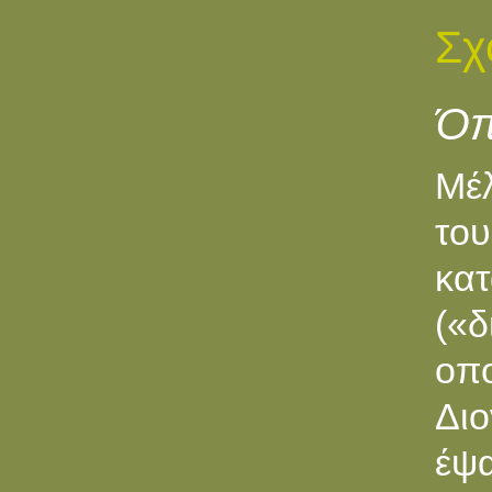
Σχ
Όπ
Μέλ
του
κατ
(«δ
οπ
Διο
έψα