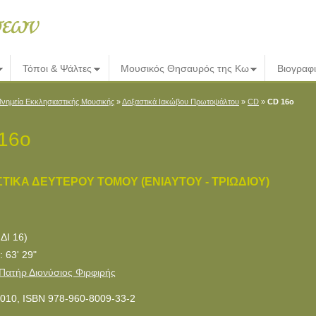
Τόποι & Ψάλτες
Μουσικός Θησαυρός της Κω
Βιογραφ
νημεία Εκκλησιαστικής Μουσικής
»
Δοξαστικά Ιακώβου Πρωτοψάλτου
»
CD
»
CD 16ο
16ο
ΤΙΚΑ ΔΕΥΤΕΡΟΥ TΟΜΟΥ (ΕΝΙΑΥΤΟΥ - TΡΙΩΔΙΟΥ)
ΔΙ 16)
: 63' 29"
Πατήρ Διονύσιος Φιρφιρής
010, ISBN 978-960-8009-33-2