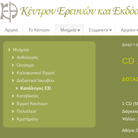
Αρχική
Το Κέντρον
Μνημεία
Σύμμεικτα
Αρχείον
Αρχική
»
Μ
Μνημεία
Ανθολογίες
CD 
Οκτάηχα
Καλοφωνικοί Ειρμοί
ΔΟΞΑΣ
Δοξαστικά Ιακώβου
Κατάλογος CD
Καταβασίες
Ειρμοί Κανόνων
1 CD (Μ
Πολυέλεοι
Διάρκεια
Κρατήματα
Ψάλλει:
Αθήνα 2