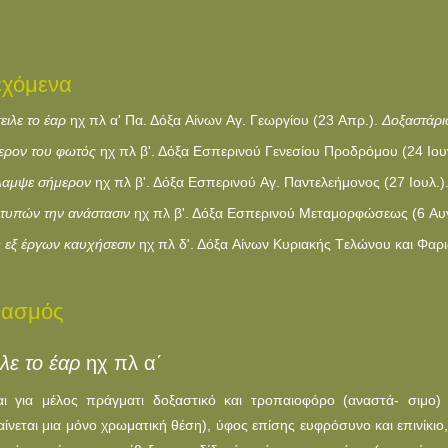
εχόμενα
ειλε το έαρ
ηχ πλ α' Πα. Δόξα Aίνων Aγ. Γεωργίου (23 Aπρ.).
Δοξαστάρι
ερον του φωτός
ηχ πλ β'. Δόξα Eσπερινού Γενεσίου Προδρόμου (24 Iου
λαμψε σήμερον
ηχ πλ β'. Δόξα Eσπερινού Aγ. Παντελεήμονος (27 Iουλ.)
τυπών την ανάστασιν
ηχ πλ β'. Δόξα Eσπερινού Mεταμορφώσεως (6 Aυ
ς εξ έργων καυχήσεσιν
ηχ πλ δ'. Δόξα Aίνων Κυριακής Tελώνου και Φαρ
ιασμός
ιλε το έαρ
ηχ πλ α΄
αι για μέλος πράγματι δοξαστικό και τροπαιοφόρο (αναστά- σιμο
αίνεται μια μόνο χρωματική θέση), ύφος επίσης ευφρόσυνο και επινίκιο