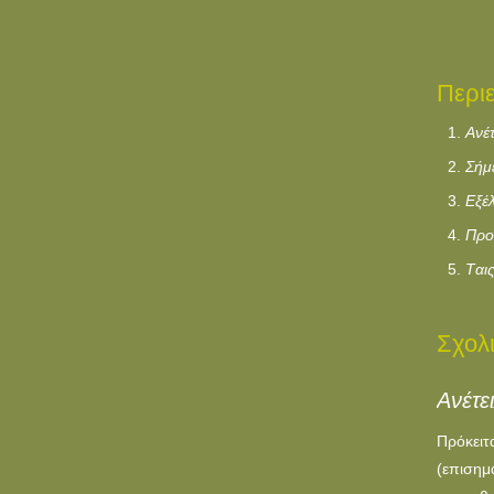
Περι
Aνέτ
Σήμ
Eξέ
Προ
Tαι
Σχολ
Ανέτε
Πρόκειτ
(επισημ