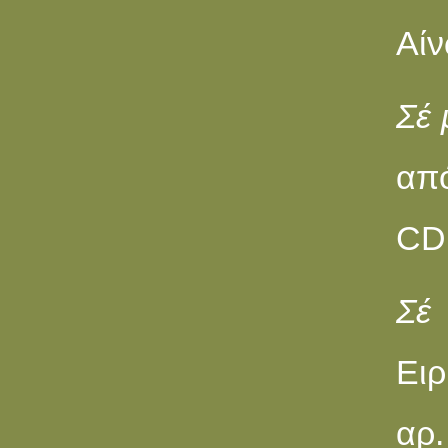
Αίν
Σέ 
από
CD 
Σέ
Ειρ
αρ.