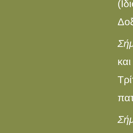
(I
Δοξ
Σήμ
κα
Τρί
πατ
Σή