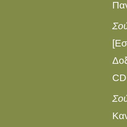
Παν
Σο
[E
Δοξ
CD 
Σο
Καν