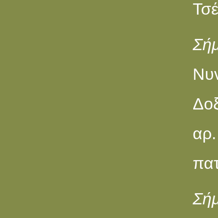
Τσέ
Σήμ
Νυ
Δοξ
αρ.
πατ
Σήμ