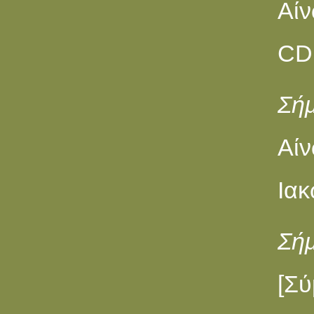
Aίν
CD 
Σή
Aί
Ιακ
Σή
[Σ