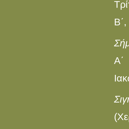
Τρί
Β΄,
Σή
A΄
Ιακ
Σι
(Χε