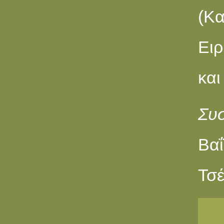
(Κα
Ειρ
και
Συ
Βαΐ
Τσέ