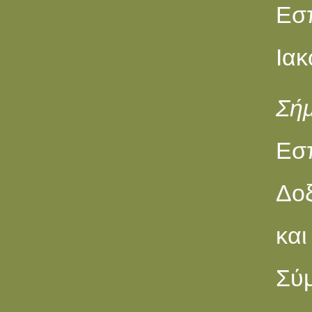
Eσπ
Ιακ
Σή
Eσ
Δοξ
κα
Σύ