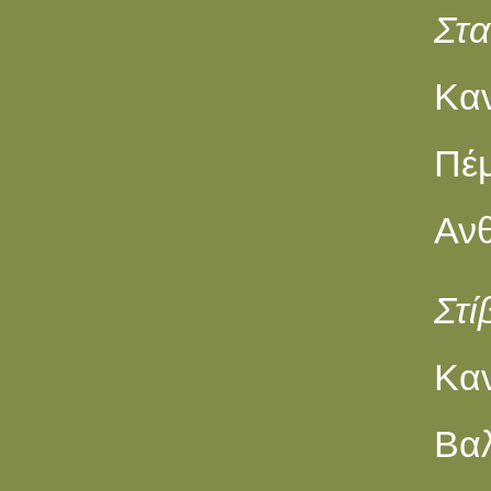
Στ
Καν
Πέμ
Ανθ
Στί
Kα
Βαλ