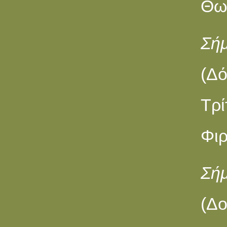
Θω
Σή
(Δό
Τρ
Φιρ
Σή
(Δ