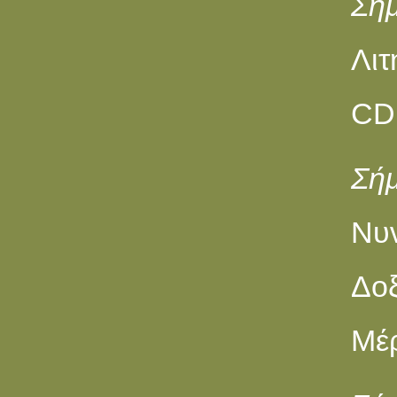
Σήμ
Λιτ
CD 
Σή
Nυ
Δοξ
Μέρ