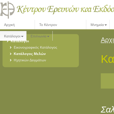
Αρχική
Το Κέντρον
Μνημεία
Κατάλογοι
Επι/νωνία
Αρχ
Κατάλογοι
Εικονογραφικός Κατάλογος
Κατάλογος Μελών
Κα
Ηχητικών Δειγμάτων
Σαλ