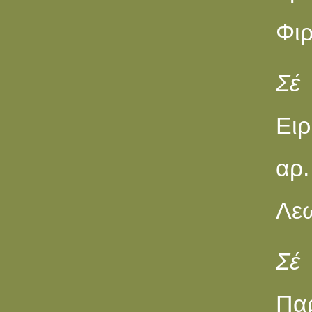
Φιρ
Σέ
Ειρ
αρ.
Λεω
Σέ
Πα