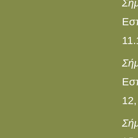
Σή
Εσπ
11
Σήμ
Εσπ
12
Σήμ