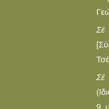
Γεώ
Σέ
[Σ
Τσέ
Σέ
(Ιδ
9, 