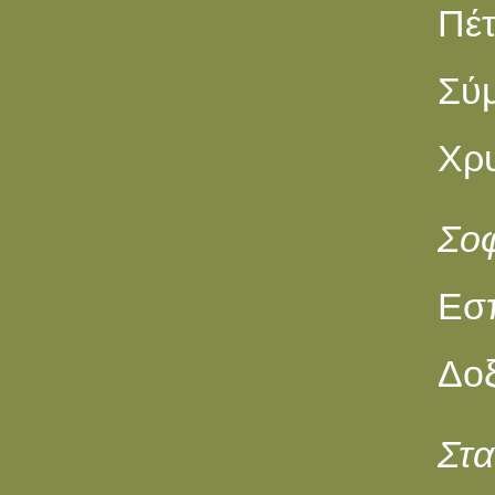
Πέτ
Σύμ
Χρ
Σο
Eσ
Δοξ
Στ