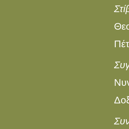
Στί
Θε
Πέτ
Συ
Νυν
Δοξ
Συν