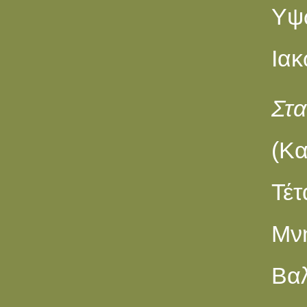
Yψ
Ιακ
Στ
(Κ
Τέτ
Μνη
Βαλ