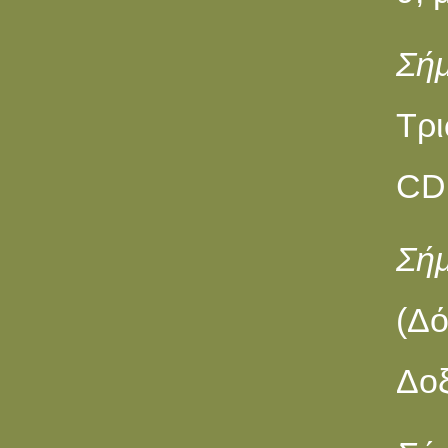
Σήμ
Tρι
CD 
Σήμ
(Δό
Δοξ