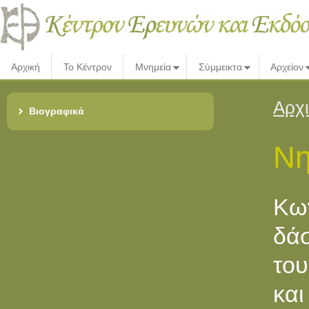
Αρχική
Το Κέντρον
Μνημεία
Σύμμεικτα
Αρχείον
Αρχ
Βιογραφικά
Νη
Kω
δά
του
και