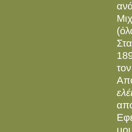
αν
Mι
(ό
Στα
189
τον
Aπ
ελ
απο
Eφ
μου