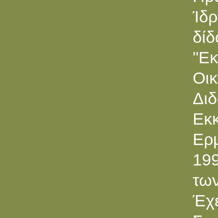
Ίδρ
δίδ
"Ε
Oι
Δι
Εκκ
Ερ
199
τω
Έχε