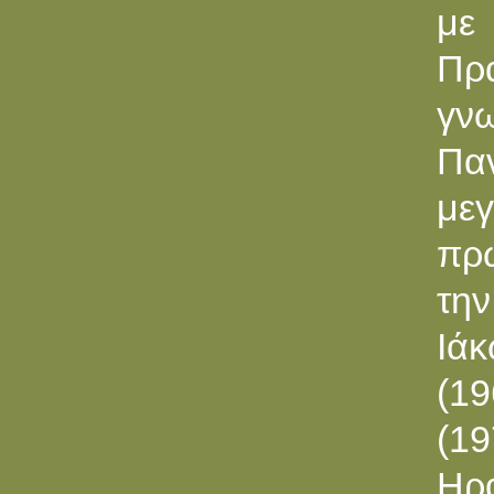
με
Πρ
γν
Παν
με
πρ
την
Ιάκ
(19
(1
Ηρ