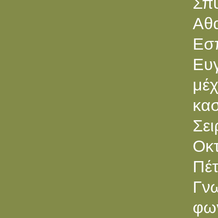
Σπ
Αθα
Εσ
Ευ
μέχ
κα
Σε
Oκ
Πέτ
Γν
φων