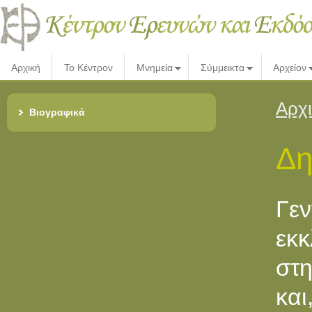
Αρχική
Το Κέντρον
Μνημεία
Σύμμεικτα
Αρχείον
Αρχ
Βιογραφικά
Δη
Γε
εκ
στη
και