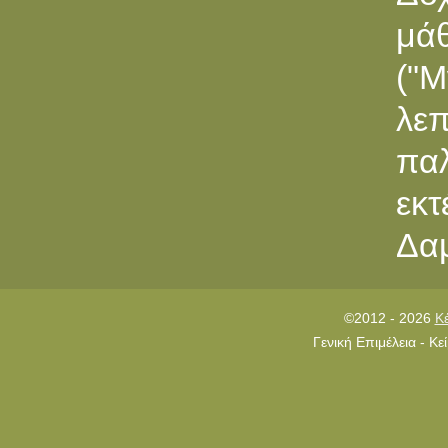
μά
("Μ
λεπ
πα
εκτ
Δαμ
©2012 - 2026
Κ
Γενική Επιμέλεια - Κ