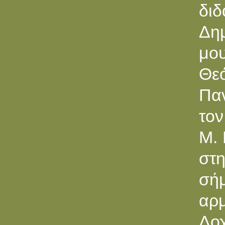
δι
Δη
μο
Θε
Παν
τον
M. 
στη
σή
αρμ
Δοχ