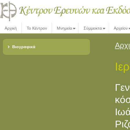
Αρχική
Το Κέντρον
Μνημεία
Σύμμεικτα
Αρχείον
Αρχ
Βιογραφικά
Ιε
Γεν
κόσ
Iω
Pι