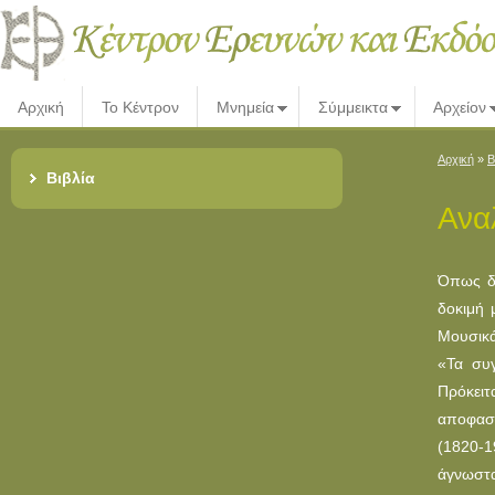
Αρχική
Το Κέντρον
Μνημεία
Σύμμεικτα
Αρχείον
Αρχική
»
Β
Βιβλία
Ανα
Όπως δη
δοκιμή 
Μουσικά
«Τα συγ
Πρόκειτ
αποφασι
(1820-1
άγνωστα