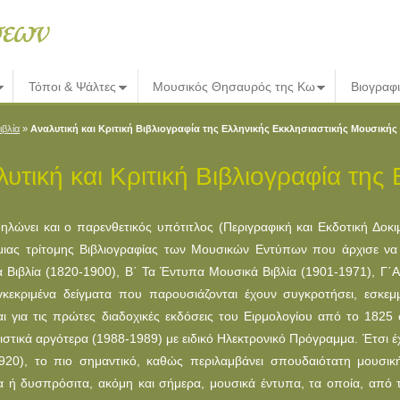
Τόποι & Ψάλτες
Μουσικός Θησαυρός της Κω
Βιογραφ
ιβλία
»
Αναλυτική και Κριτική Βιβλιογραφία της Ελληνικής Εκκλησιαστικής Μουσικής
λυτική και Κριτική Βιβλιογραφία τη
λώνει και ο παρενθετικός υπότιτλος (Περιγραφική και Εκδοτική Δοκι
μιας τρίτομης Βιβλιογραφίας των Μουσικών Εντύπων που άρχισε να 
 Βιβλία (1820-1900), Β΄ Τα Έντυπα Μουσικά Βιβλία (1901-1971), Γ΄Α
κεκριμένα δείγματα που παρουσιάζονται έχουν συγκροτήσει, εσκεμμέ
αι για τις πρώτες διαδοχικές εκδόσεις του Ειρμολογίου από το 18
στικά αργότερα (1988-1989) με ειδικό Ηλεκτρονικό Πρόγραμμα. Έτσι έχε
920), το πιο σημαντικό, καθώς περιλαμβάνει σπουδαιότατη μουσι
 ή δυσπρόσιτα, ακόμη και σήμερα, μουσικά έντυπα, τα οποία, από 