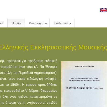
ικά
Βιβλία
Κατάλογοι
Επι/νωνία
ς Ελληνικής Εκκλησιαστικής Μουσική
μή), πρόκειται για πρόδρομη εκδοτική
ετοιμάζεται από τότε (Α΄ Τα Έντυπα
υτοτελή και Περιοδικά Δημοσιεύματα).
να, μιαν ενιαία ειδολογική ενότητα.
25 ως το 1860». Η έρευνα προωθήθηκε
ι ετοιμασθεί το Α΄ Μέρος, διευρυμένο
κή ύλη ενός αιώνα, καταχωρημένη σε
την άποψη αυτή, εντάσσονται σχεδόν