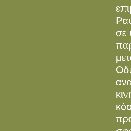
επ
Ραψ
σε 
πα
μετ
Οδ
ανα
κιν
κό
πρ