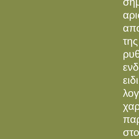
ση
αρ
απο
τη
ρυ
ενδ
ει
λο
χαρ
πα
στο