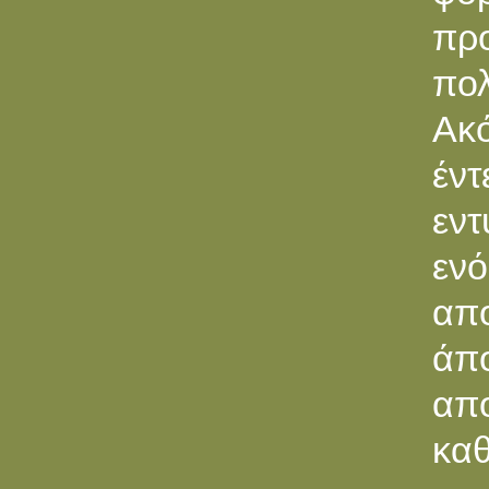
πρ
πο
Ακό
έν
εν
εν
απ
άπο
απ
κα