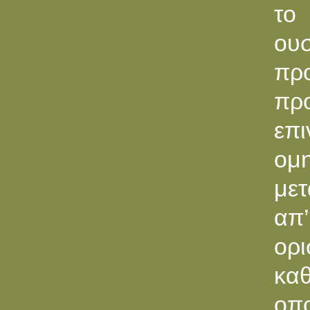
το
ου
πρ
πρ
επι
ομη
με
απ’
ορ
καθ
οπο