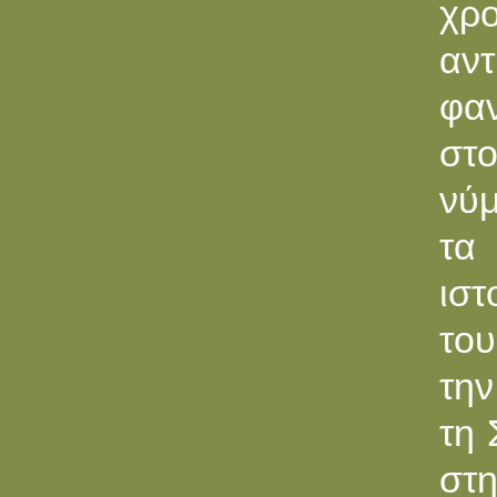
χρ
αν
φα
στ
νύμ
τα
ιστ
του
την
τη 
στ