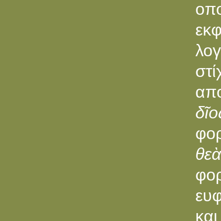
οπο
εκφ
λογ
στί
απ
δῖ
φορ
θε
φορ
ευφ
κα