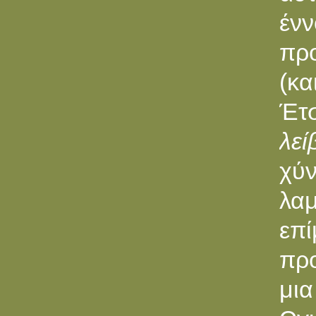
έν
προ
(κα
Έτσ
λεί
χύ
λα
επ
προ
μι