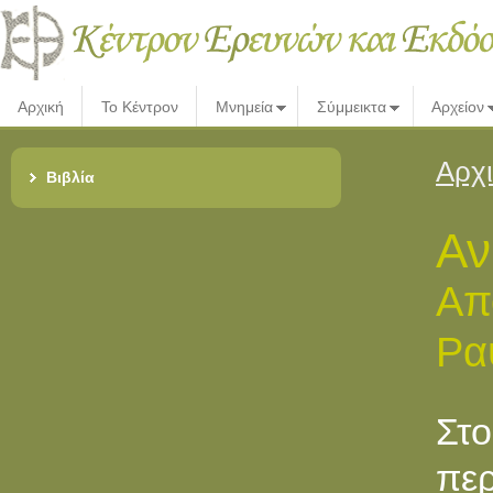
Αρχική
Το Κέντρον
Μνημεία
Σύμμεικτα
Αρχείον
Αρχ
Βιβλία
Αν
Απ
Ρα
Στ
πε