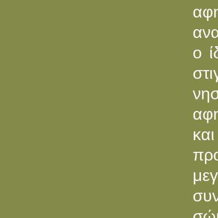
αφη
ανα
ο 
στι
νη
αφη
και
πρ
μεγ
συν
σώμ