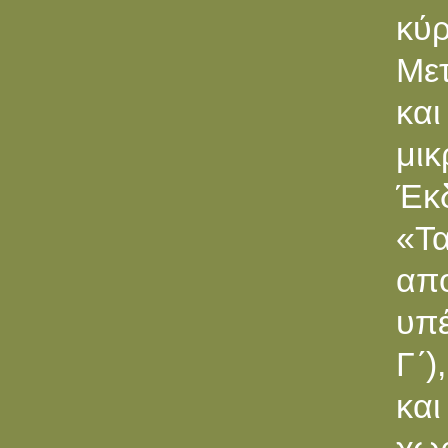
κύρ
Με
κα
μι
Έκδ
«Τ
απ
υπέ
Γʹ)
κα