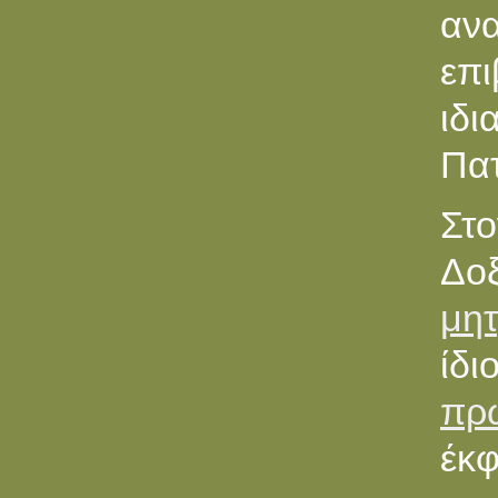
αν
επι
ιδ
Πατ
Στο
Δο
μη
ίδ
πρ
έκφ