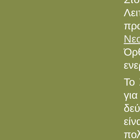
Λε
πρ
Νε
Όρ
ενε
Το 
για
δεύ
είν
πο