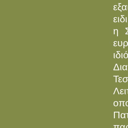
εξα
ειδ
η 
ευ
ιδι
Δι
Τε
Λε
οπ
Πα
παρ