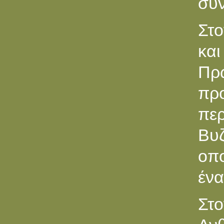
συν
Στο
κα
Πρ
πρ
περ
Βυ
οπο
ένα
Στ