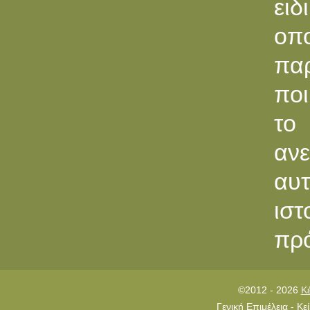
ει
οπ
παρ
ποι
το
ανε
αυ
ιστ
πρό
©2012 - 2026
Κ
Γενική Επιμέλεια - Κ