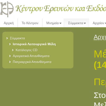
Αρχική
Το Κέντρον
Μνημεία
Σύμμεικτα
Αρχείον
Αρχ
Σύμμεικτα
Ιστορικά Λειτουργικά Μέλη
Κατάλογος CD
Μέ
Αγιορειτικά Απανθίσματα
(1
Πατριαρχικά Απανθίσματα
Πε
Στο
Με