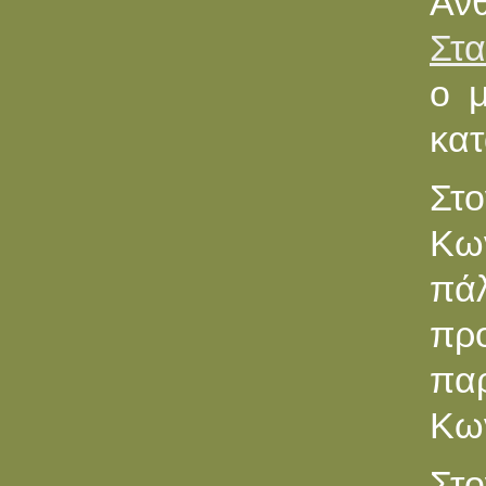
Αν
Στα
ο 
κατ
Στο
Κων
πά
πρ
πα
Κω
Στ