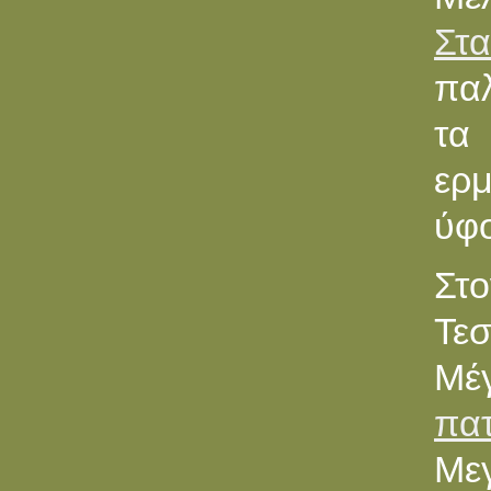
Στα
παλ
τα
ερμ
ύφο
Στο
Τεσ
Μέ
πατ
Με