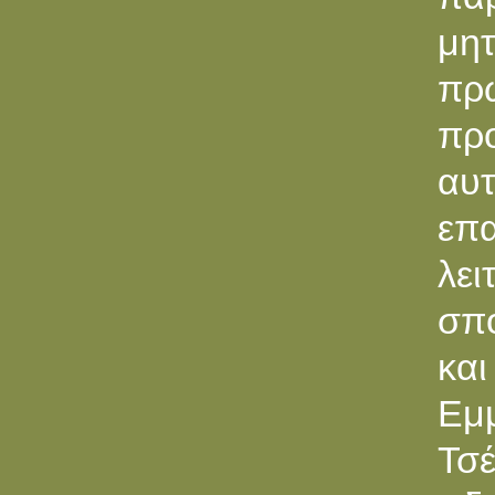
μη
πρ
προ
αυ
επα
λει
σπο
και
Εμ
Τσέ