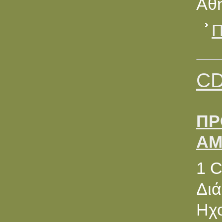
Αθή
Π
CD
ΠΡ
ΑΜ
1 
Διά
Ηχο