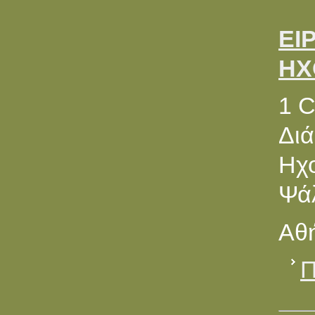
ΕΙ
ΗΧ
1 
Διά
Ηχ
Ψά
Αθή
Π