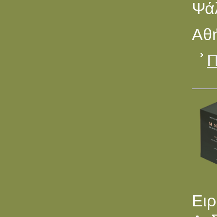
Ψά
Αθή
Π
Ει