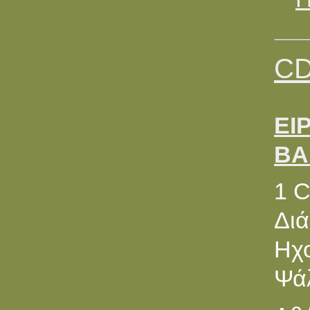
CD
ΕΙ
ΒΑ
1 
Διά
Ηχ
Ψά