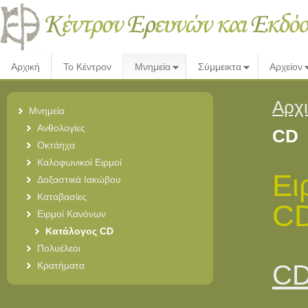
Αρχική
Το Κέντρον
Μνημεία
Σύμμεικτα
Αρχείον
Αρχ
Μνημεία
Ανθολογίες
CD
Οκτάηχα
Καλοφωνικοί Ειρμοί
Ει
Δοξαστικά Ιακώβου
Καταβασίες
C
Ειρμοί Κανόνων
Κατάλογος CD
Πολυέλεοι
Κρατήματα
CD