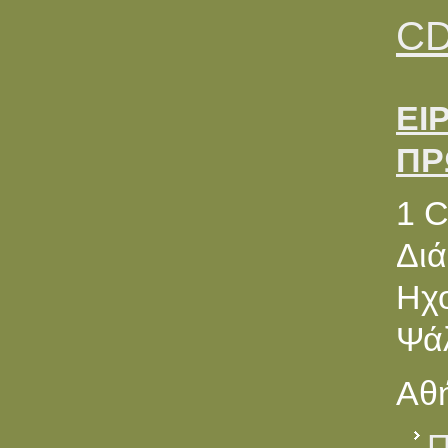
CD
ΕΙ
ΠΡ
1 
Διά
Ηχ
Ψά
Αθή
Π